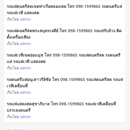
รถแห่ดนตรีสดเขตท่าเรือคลองเตย โทร 098-1599865 รถดนตรีแห่
รถแห่เวที แสดงสด
เริ่มโดย
admin
รถแห่ดนตรีสดพระสมุทรเจดีย์ โทร 098-1599865 รถแห่รับจ้าง ติด
ตั้งเครื่องเสียง
เริ่มโดย
admin
รถแห่เวทีเขตอ่อนนุช โทร 098-1599865 รถแห่ดนตรีสด รถดนตรี
แห่ รถแห่เวที แสดงสด
เริ่มโดย
admin
รถดนตรีแห่อนุเสาวรีย์ชัย โทร 098-1599865 รถแห่ดนตรีสด รถแห่
เวทีเคลื่อนที่
เริ่มโดย
admin
รถแห่แสดงสดสุขาภิบาล โทร 098-1599865 รถแห่เวทีเคลื่อนที่
บรรเลงดนตรี
เริ่มโดย
admin