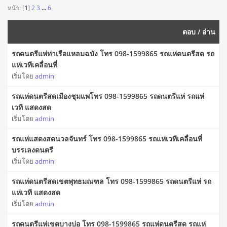
หน้า: [
1
]
2
3
...
6
ตอบ
/
อ่าน
รถดนตรีแห่ท่าเรือแหลมฉบัง โทร 098-1599865 รถแห่ดนตรีสด รถ
แห่เวทีเคลื่อนที่
เริ่มโดย
admin
รถแห่ดนตรีสดเมืองชุมแพโทร 098-1599865 รถดนตรีแห่ รถแห่
เวที แสดงสด
เริ่มโดย
admin
รถแห่แสดงสดนวลจันทร์ โทร 098-1599865 รถแห่เวทีเคลื่อนที่
บรรเลงดนตรี
เริ่มโดย
admin
รถแห่ดนตรีสดเขตพุทธมณฑล โทร 098-1599865 รถดนตรีแห่ รถ
แห่เวที แสดงสด
เริ่มโดย
admin
รถดนตรีแห่เขตบางบ่อ โทร 098-1599865 รถแห่ดนตรีสด รถแห่