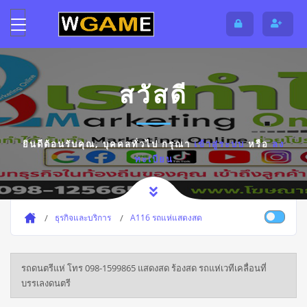
สวัสดี
ยินดีต้อนรับคุณ,
บุคคลทั่วไป
กรุณา
เข้าสู่ระบบ
หรือ
ลง
ทะเบียน
ธุรกิจและบริการ
A116 รถแห่แสดงสด
รถดนตรีแห่ โทร 098-1599865 แสดงสด ร้องสด รถแห่เวทีเคลื่อนที่
บรรเลงดนตรี